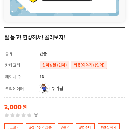
잘 듣고! 연상해서! 골라보자!
종류
만플
카테고리
언어발달
(언어)
화용(이야기)
(언어)
페이지 수
16
뛰뛰쌤
크리에이터
2,000
원
(0)
#고르기
#청각주의집중
#듣기
#범주어
#연상하기