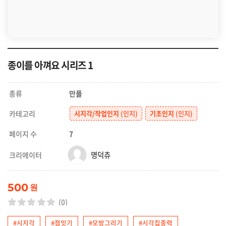
종이를 아껴요 시리즈 1
종류
만플
카테고리
시지각/작업인지
(인지)
기초인지
(인지)
페이지 수
7
명덕츄
크리에이터
500
원
(0)
#시지각
#점잇기
#모방그리기
#시각집중력