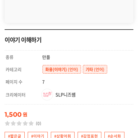
이야기 이해하기
종류
만플
카테고리
화용(이야기)
(언어)
기타
(언어)
페이지 수
7
SLP니즈쌤
크리에이터
1,500
원
(0)
#짧은글
#이야기
#상황어휘
#감정표현
#순서화