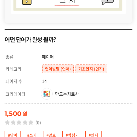
어떤 단어가 완성 될까?
종류
페이퍼
카테고리
언어발달
(언어)
기초인지
(인지)
페이지 수
14
만드는치료사
크리에이터
1,500
원
(0)
#단어
#쓰기
#암호
#학령기
#인지