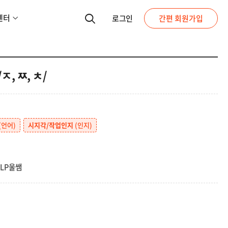
센터
로그인
간편 회원가입
, ㅉ, ㅊ/
(언어)
시지각/작업인지
(인지)
SLP울쌤