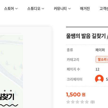
스토어
스튜디오
커뮤니티
매거진
고객
울쌤의 발음 길찾기 /ㅈ
종류
페이퍼
카테고리
말소리
페이지 수
12
크리에이터
1,500
원
(0)