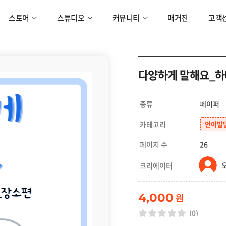
스토어
스튜디오
커뮤니티
매거진
고객
다양하게 말해요_하
종류
페이퍼
카테고리
언어발
페이지 수
26
크리에이터
4,000
원
(0)