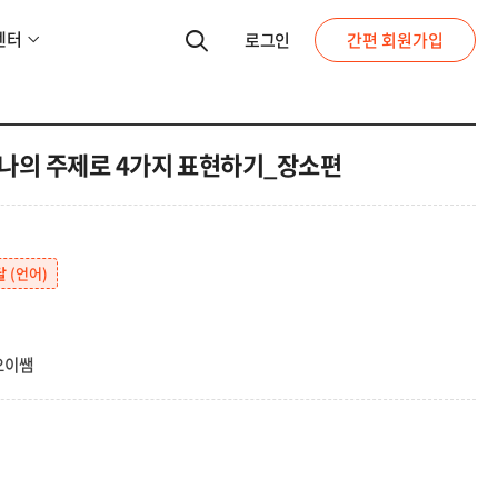
센터
로그인
간편 회원가입
나의 주제로 4가지 표현하기_장소편
달
(언어)
오이쌤