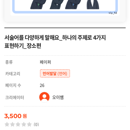
서술어를 다양하게 말해요_하나의 주제로 4가지
표현하기_장소편
종류
페이퍼
카테고리
언어발달
(언어)
페이지 수
26
오이쌤
크리에이터
3,500
원
(0)