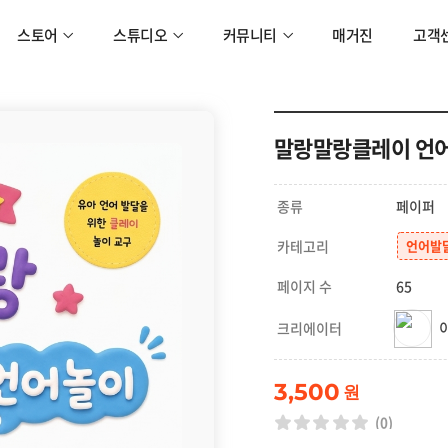
스토어
스튜디오
커뮤니티
매거진
고객
말랑말랑클레이 언어
종류
페이퍼
카테고리
언어발
페이지 수
65
크리에이터
3,500
원
(0)