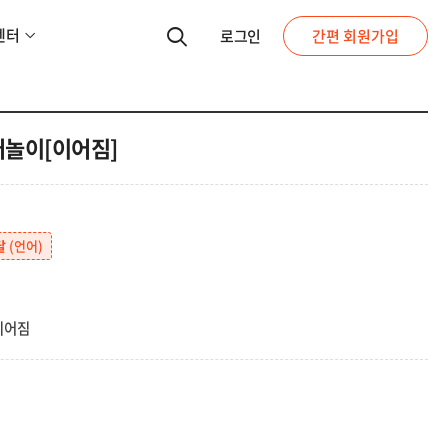
센터
로그인
간편 회원가입
놀이[이어짐]
달
(언어)
이어짐