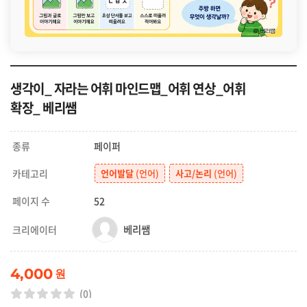
생각이_ 자라는 어휘 마인드맵_어휘 연상_어휘
확장_ 베리쌤
종류
페이퍼
카테고리
언어발달
(언어)
사고/논리
(언어)
페이지 수
52
베리쌤
크리에이터
4,000
원
(0)