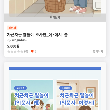
미리보기
페이퍼
차근차근 말놀이-조사편_에·에서·를
by
wogud465
5,000원
(0)
1
43페이지