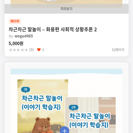
미리보기
페이퍼
차근차근 말놀이 – 화용편 사회적 상황추론 2
by
wogud465
5,000원
(0)
2
52페이지