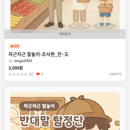
미리보기
페이퍼
차근차근 말놀이-조사편_만·도
by
wogud465
3,000원
(0)
0
24페이지