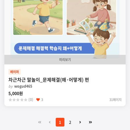
미리보기
페이퍼
차근차근 말놀이_문제해결(왜·어떻게) 편
by
wogud465
5,000원
(0)
3
31페이지
1
2