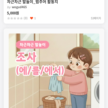
차근차근 말놀이_범주어 활동지
by
wogud465
5,000원
(0)
1
53페이지