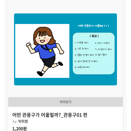
미리보기
어떤 관용구가 어울릴까?_관용구01 편
by
뛰뛰쌤
1,200원