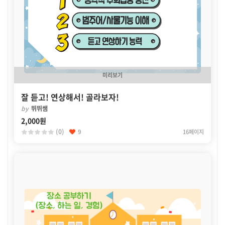
미리보기
잘 듣고! 연상해서! 골라보자!
by
뛰뛰쌤
2,000원
(0)
9
16페이지